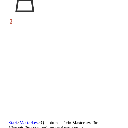
0
Start
>
Masterkey
>
Quantum – Dein Masterkey für
Klarheit, Präsenz und innere Ausrichtung